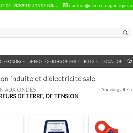
contact@electromagnetique.c
TION, BESOIN D'UN CONSEIL ...
 LES ONDES
SE PROTÉGER DES ONDES
BLOG
LOCATION
n induite et d'électricité sale
Showing all 7 r
ON AUX ONDES
EURS DE TERRE, DE TENSION