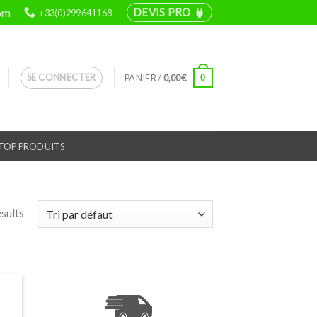
om
DEVIS PRO
+33(0)299641168
power
SE CONNECTER
0
PANIER /
0,00
€
TOP PRODUITS
esults