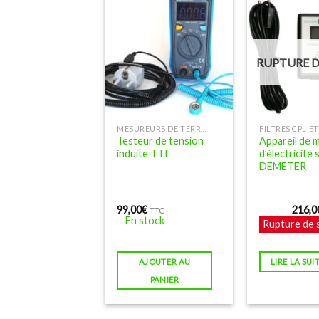
RUPTURE D
MESUREURS DE TERRE, DE TENSION INDUITE ET D'ÉLECTRICITÉ SALE
Testeur de tension
Appareil de 
induite TTI
d’électricité 
DEMETER
99,00
€
216,0
TTC
En stock
Rupture de 
AJOUTER AU
LIRE LA SUI
PANIER