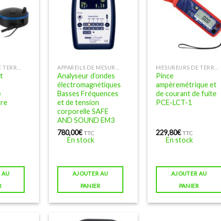
MESUREURS DE TERRE, DE TENSION INDUITE ET D'ÉLECTRICITÉ SALE
APPAREILS DE MESURE D'ONDES BASSES FRÉQUENCES
MESUREURS DE TERRE, DE TENSION INDUITE ET D'ÉLECTRICITÉ SALE
t
Analyseur d’ondes
Pince
électromagnétiques
ampèremétrique et
e
Basses Fréquences
de courant de fuite
rre
et de tension
PCE-LCT-1
corporelle SAFE
AND SOUND EM3
780,00
€
229,80
€
TTC
TTC
En stock
En stock
 AU
AJOUTER AU
AJOUTER AU
R
PANIER
PANIER