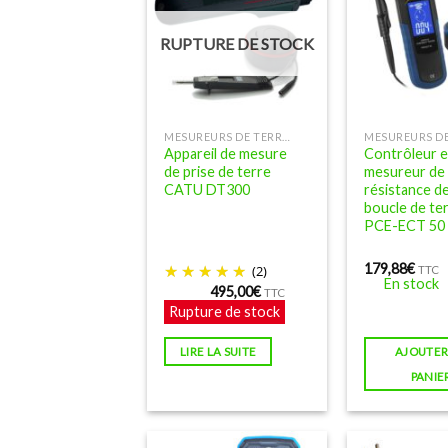
RUPTURE DE STOCK
MESUREURS DE TERRE, DE TENSION INDUITE ET D'ÉLECTRICITÉ SALE
Appareil de mesure
Contrôleur e
de prise de terre
mesureur de
CATU DT300
résistance d
boucle de te
PCE-ECT 50
179,88
€
(2)
TTC
En stock
495,00
€
TTC
Rupture de stock
LIRE LA SUITE
AJOUTER
PANIE