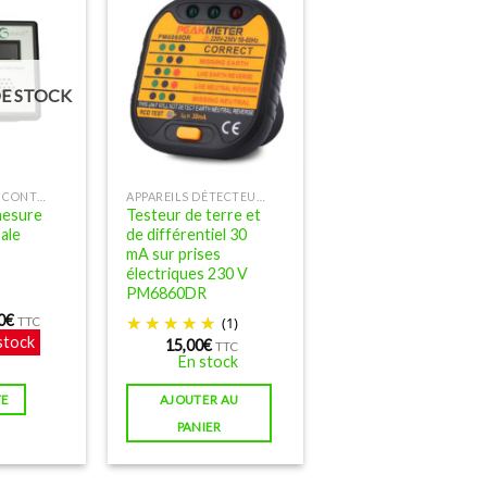
E STOCK
FILTRES CPL ET CONTRE L'ÉLECTRICITÉ SALE
APPAREILS DÉTECTEURS D'ONDES ÉLECTROMAGNÉTIQUES
mesure
Testeur de terre et
sale
de différentiel 30
mA sur prises
électriques 230 V
PM6860DR
0
€
(1)
TTC
stock
15,00
€
TTC
En stock
TE
AJOUTER AU
PANIER