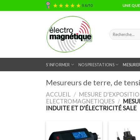
Skip
UNE QUES
9.6
/
10
to
content
Recherche
pour :
S’INFORMER
NOS PRESTATIONS
MESURER
Mesureurs de terre, de tensio
ACCUEIL
/
MESURE D'EXPOSITI
ELECTROMAGNETIQUES
/
MESUR
INDUITE ET D'ÉLECTRICITÉ SALE