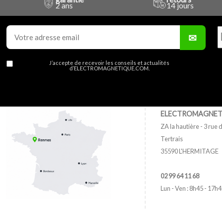
2 ans
14 jours
J’accepte de recevoir les conseils et actualités
d’ELECTROMAGNETIQUE.COM.
ELECTROMAGNET
ZA la hautière - 3 rue d
Tertrais
35590 L'HERMITAGE
02 99 64 11 68
Lun - Ven : 8h45 - 17h