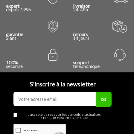
expert
livraison
depuis 1996
24-48h
garantie
retours
2 ans
14 jours
100%
support
sécurisé
téléphonique
S’inscrire à la newsletter
J’accepte de recevoir les conseils et actualités
d’ELECTROMAGNETIQUE.COM.