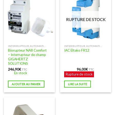
RUPTURE DE STOCK
INTERRUPTEUR AUTOMATIQUE DE CHAMPS ET BIORUPTEUR (IAC)
INTERRUPTEUR AUTOMATIQUE DE CHAMPS ET BIORUPTEUR (IAC)
Biorupteur NA8 Comfort
IAC Eltako FR12
– Interrupteur de champ
GIGAHERTZ
SOLUTIONS
246,90
€
96,00
€
TTC
TTC
En stock
Rupture de stock
AJOUTER AU PANIER
LIRE LA SUITE