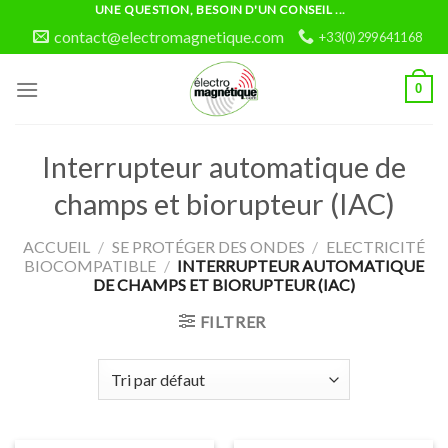
Skip
UNE QUESTION, BESOIN D'UN CONSEIL ...
to
contact@electromagnetique.com
+33(0)299641168
content
0
Interrupteur automatique de
champs et biorupteur (IAC)
ACCUEIL
/
SE PROTÉGER DES ONDES
/
ELECTRICITÉ
BIOCOMPATIBLE
/
INTERRUPTEUR AUTOMATIQUE
DE CHAMPS ET BIORUPTEUR (IAC)
FILTRER