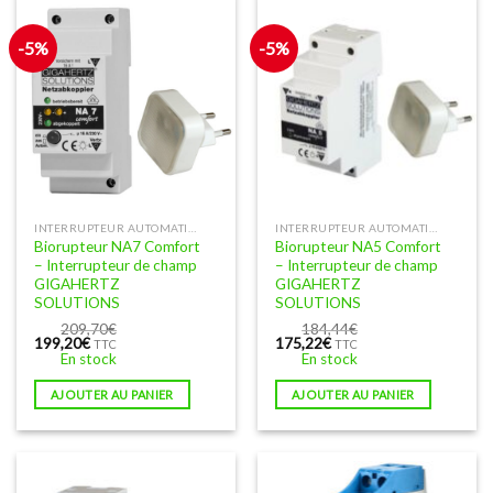
-5%
-5%
INTERRUPTEUR AUTOMATIQUE DE CHAMPS ET BIORUPTEUR (IAC)
INTERRUPTEUR AUTOMATIQUE DE CHAMPS ET BIORUPTEUR (IAC)
Biorupteur NA7 Comfort
Biorupteur NA5 Comfort
– Interrupteur de champ
– Interrupteur de champ
GIGAHERTZ
GIGAHERTZ
SOLUTIONS
SOLUTIONS
209,70
€
184,44
€
Le
Le
Le
Le
199,20
€
175,22
€
TTC
TTC
prix
prix
prix
prix
En stock
En stock
initial
actuel
initial
actuel
était :
est :
était :
est :
AJOUTER AU PANIER
AJOUTER AU PANIER
209,70€.
199,20€.
184,44€.
175,22€.