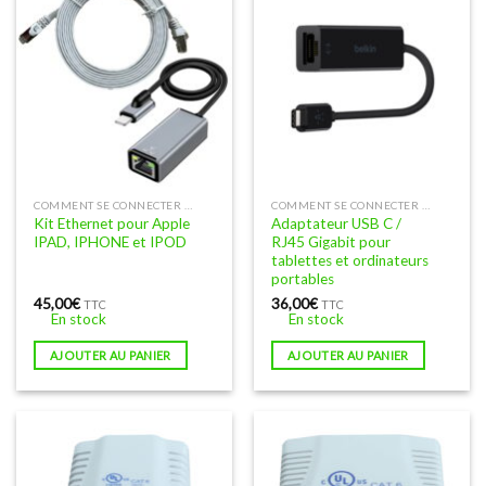
page
du
produit
COMMENT SE CONNECTER À INTERNET EN FILAIRE
COMMENT SE CONNECTER À INTERNET EN FILAIRE
Kit Ethernet pour Apple
Adaptateur USB C /
IPAD, IPHONE et IPOD
RJ45 Gigabit pour
tablettes et ordinateurs
portables
45,00
€
36,00
€
TTC
TTC
En stock
En stock
AJOUTER AU PANIER
AJOUTER AU PANIER