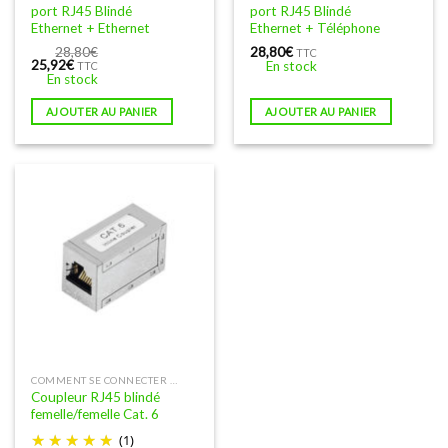
port RJ45 Blindé
port RJ45 Blindé
Ethernet + Ethernet
Ethernet + Téléphone
28,80
€
28,80
€
TTC
Le
Le
25,92
€
En stock
TTC
prix
prix
En stock
initial
actuel
était :
est :
AJOUTER AU PANIER
AJOUTER AU PANIER
28,80€.
25,92€.
COMMENT SE CONNECTER À INTERNET EN FILAIRE
Coupleur RJ45 blindé
femelle/femelle Cat. 6
(1)