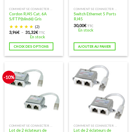
Ce
COMMENT SE CONNECTER À INTERNET EN FILAIRE
COMMENT SE CONNECTER À INTERNET EN FILAIRE
Cordon RJ45 Cat. 6A
Switch Ethernet 5 Ports
produit
S/FTP(blindé) Gris
RJ45
a
30,00
€
(2)
TTC
plusieurs
En stock
Plage
3,96
€
–
31,32
€
TTC
variations.
de
En stock
prix :
Les
3,96€
options
CHOIX DES OPTIONS
AJOUTER AU PANIER
à
31,32€
peuvent
être
choisies
sur
-10%
la
page
du
produit
COMMENT SE CONNECTER À INTERNET EN FILAIRE
COMMENT SE CONNECTER À INTERNET EN FILAIRE
Lot de 2 éclateurs de
Lot de 2 éclateurs de