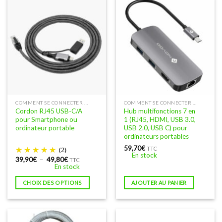
Ce
COMMENT SE CONNECTER À INTERNET EN FILAIRE
COMMENT SE CONNECTER À INTERNET EN FILAIRE
Cordon RJ45 USB-C/A
Hub multifonctions 7 en
produit
pour Smartphone ou
1 (RJ45, HDMI, USB 3.0,
a
ordinateur portable
USB 2.0, USB C) pour
plusieurs
ordinateurs portables
variations.
59,70
€
(2)
TTC
En stock
Les
Plage
39,90
€
–
49,80
€
TTC
de
options
En stock
prix :
peuvent
39,90€
CHOIX DES OPTIONS
AJOUTER AU PANIER
à
être
49,80€
choisies
sur
la