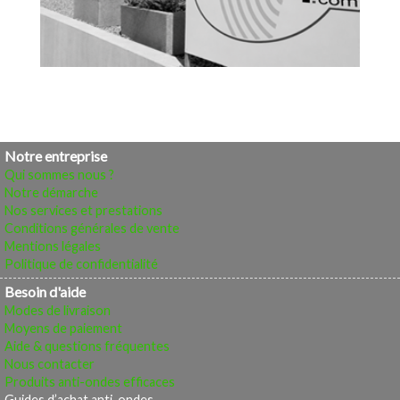
Notre entreprise
Qui sommes nous ?
Notre démarche
Nos services et prestations
Conditions générales de vente
Mentions légales
Politique de confidentialité
Besoin d'aide
Modes de livraison
Moyens de paiement
Aide & questions fréquentes
Nous contacter
Produits anti-ondes efficaces
Guides d’achat anti-ondes