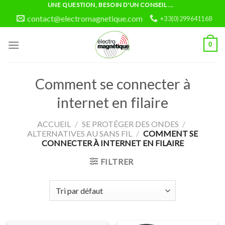
Skip
UNE QUESTION, BESOIN D'UN CONSEIL ...
to
contact@electromagnetique.com
+33(0)299641168
content
0
Comment se connecter à
internet en filaire
ACCUEIL
/
SE PROTÉGER DES ONDES
/
ALTERNATIVES AU SANS FIL
/
COMMENT SE
CONNECTER À INTERNET EN FILAIRE
FILTRER