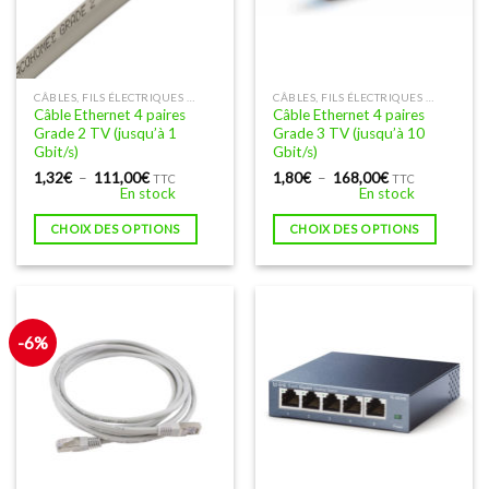
Ce
Ce
CÂBLES, FILS ÉLECTRIQUES BLINDÉS AVEC DES FILS TORSADÉS
CÂBLES, FILS ÉLECTRIQUES BLINDÉS AVEC DES FILS TORSADÉS
Câble Ethernet 4 paires
Câble Ethernet 4 paires
produit
produit
Grade 2 TV (jusqu’à 1
Grade 3 TV (jusqu’à 10
a
a
Gbit/s)
Gbit/s)
plusieurs
plusieurs
Plage
Plage
1,32
€
–
111,00
€
1,80
€
–
168,00
€
TTC
TTC
variations.
variations.
de
de
En stock
En stock
prix :
prix :
Les
Les
1,32€
1,80€
CHOIX DES OPTIONS
CHOIX DES OPTIONS
à
à
options
options
111,00€
168,00€
peuvent
peuvent
être
être
choisies
choisies
sur
sur
-6%
la
la
page
page
du
du
produit
produit