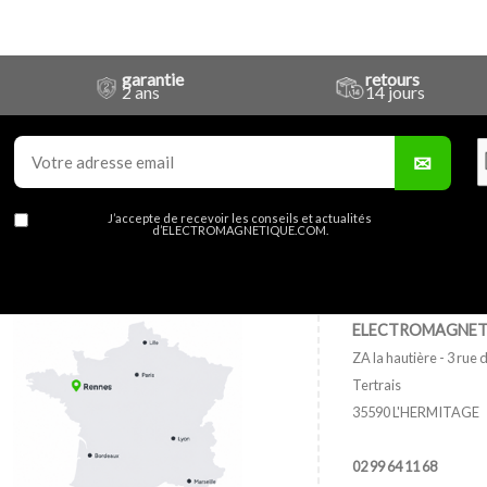
garantie
retours
2 ans
14 jours
J’accepte de recevoir les conseils et actualités
d’ELECTROMAGNETIQUE.COM.
ELECTROMAGNET
ZA la hautière - 3 rue d
Tertrais
35590 L'HERMITAGE
02 99 64 11 68