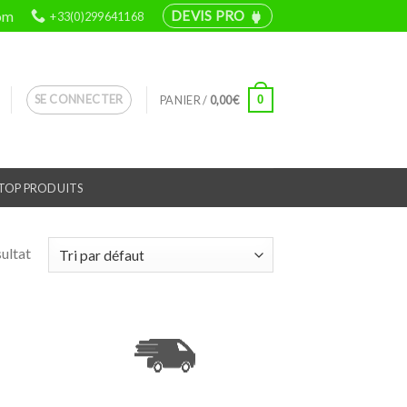
om
DEVIS PRO
+33(0)299641168
power
SE CONNECTER
0
PANIER /
0,00
€
TOP PRODUITS
sultat