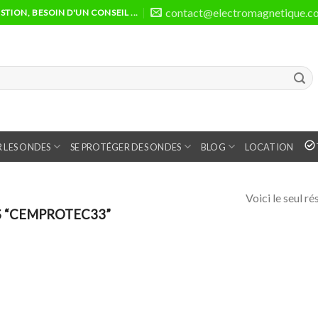
contact@electromagnetique.c
TION, BESOIN D'UN CONSEIL ...
 LES ONDES
SE PROTÉGER DES ONDES
BLOG
LOCATION
Voici le seul ré
S “CEMPROTEC33”