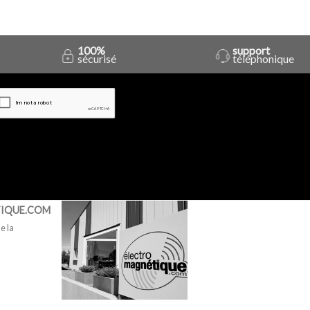
100%
support
sécurisé
téléphonique
IQUE.COM
e la