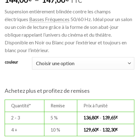
TTC
de
Suspension entièrement blindée contre les champs
prix :
électriques
Basses Fréquences
50/60 Hz. Idéal pour un salon
144,00€
ou un coin de lecture grâce à la forme de son abat-jour
à
oblique rappelant l’univers du cinéma et du théâtre.
147,00€
Disponible en Noir ou Blanc pour l’extérieur et toujours en
blanc pour l’intérieur.
couleur
Achetez plus et profitez de remises
Quantité*
Remise
Prix à l'unité
2 - 3
5 %
136,80
€
-
139,65
€
4 +
10 %
129,60
€
-
132,30
€