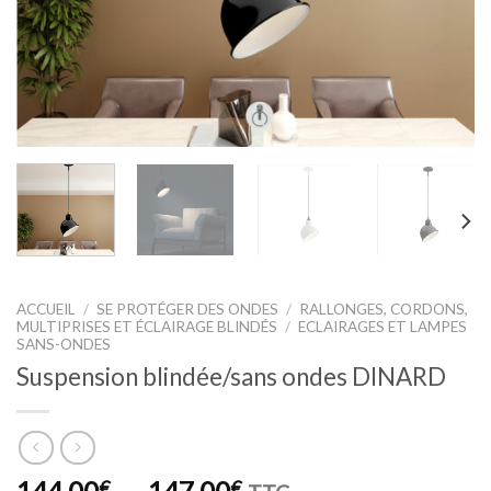
ACCUEIL
/
SE PROTÉGER DES ONDES
/
RALLONGES, CORDONS,
MULTIPRISES ET ÉCLAIRAGE BLINDÉS
/
ECLAIRAGES ET LAMPES
SANS-ONDES
Suspension blindée/sans ondes DINARD
Plage
144,00
–
147,00
€
€