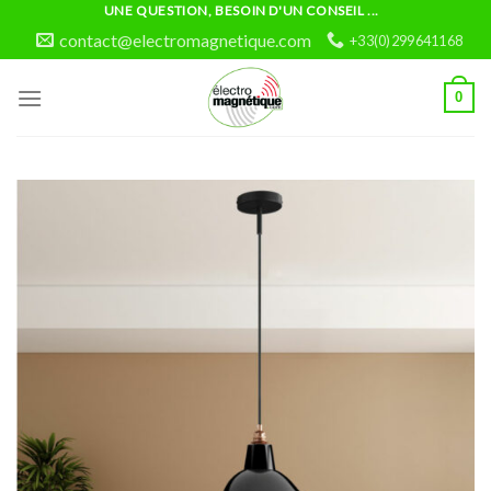
Skip
UNE QUESTION, BESOIN D'UN CONSEIL ...
to
contact@electromagnetique.com
+33(0)299641168
content
0