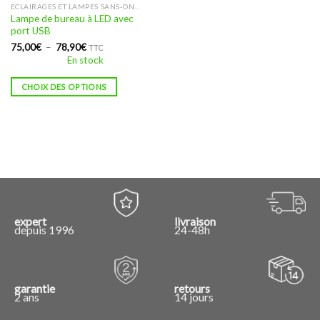
Ce
ECLAIRAGES ET LAMPES SANS-ONDES
Lampe de bureau à LED avec
produit
port USB
a
Plage
75,00
€
–
78,90
€
TTC
plusieurs
de
En stock
prix :
variations.
75,00€
Les
à
CHOIX DES OPTIONS
78,90€
options
peuvent
être
choisies
sur
la
page
du
produit
expert
livraison
depuis 1996
24-48h
garantie
retours
2 ans
14 jours