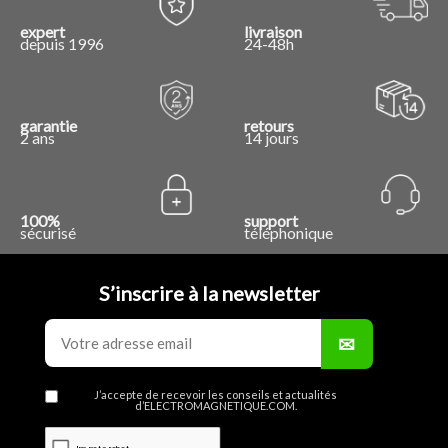
expert
livraison
depuis 1996
24-48h
garantie
retours
2 ans
14 jours
100%
support
sécurisé
téléphonique
S’inscrire à la newsletter
J’accepte de recevoir les conseils et actualités
d’ELECTROMAGNETIQUE.COM.