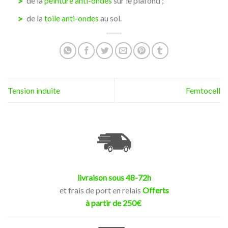
de la
peinture anti-ondes
sur le plafond ;
de la
toile anti-ondes
au sol.
Tension induite
Femtocell
livraison sous 48-72h
et frais de port en relais
Offerts
à partir de 250€