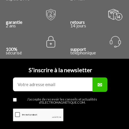
garantie
retours
2 ans
14 jours
100%
support
sécurisé
téléphonique
S’inscrire à la newsletter
J’accepte de recevoir les conseils et actualités
d’ELECTROMAGNETIQUE.COM.