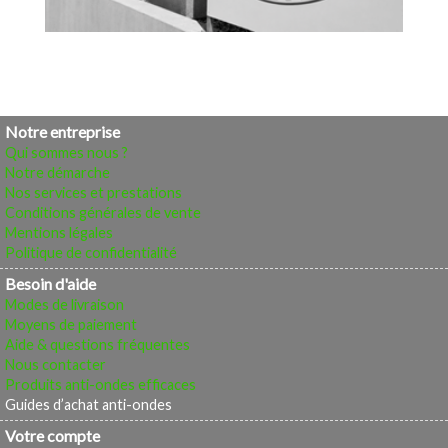
Notre entreprise
Qui sommes nous ?
Notre démarche
Nos services et prestations
Conditions générales de vente
Mentions légales
Politique de confidentialité
Besoin d'aide
Modes de livraison
Moyens de paiement
Aide & questions fréquentes
Nous contacter
Produits anti-ondes efficaces
Guides d’achat anti-ondes
Votre compte