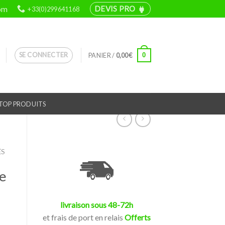
om
DEVIS PRO
+33(0)299641168
power
SE CONNECTER
0
PANIER /
0,00
€
TOP PRODUITS
ÉS
de
livraison sous 48-72h
et frais de port en relais
Offerts