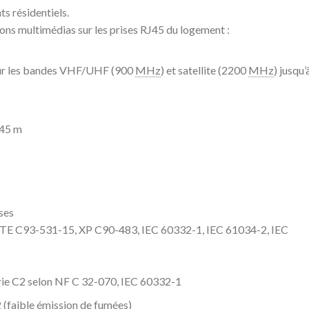
s résidentiels.
ons multimédias sur les prises RJ45 du logement :
ur les bandes VHF/UHF (900
MHz
) et satellite (2200
MHz
) jusqu’
 45 m
ses
UTE C93-531-15, XP C90-483, IEC 60332-1, IEC 61034-2, IEC
ie C2 selon NF C 32-070, IEC 60332-1
(faible émission de fumées)