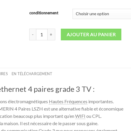
conditionnement
quantité de Câble Ethernet 4 paires Grade 3 TV (jusqu'à
AJOUTER AU PANIER
IRES
EN TÉLÉCHARGEMENT
ethernet 4 paires grade 3 TV :
tions électromagnétiques
Hautes Fréquences
importantes.
ERIN 4 Paires LSZH est une alternative fiable et économique
cation beaucoup plus important qu’en
WIFI
ou CPL.
la maison. Il est nécessaire de le passer sous gaine.
fret de communication Grade 3 que nous proposons également