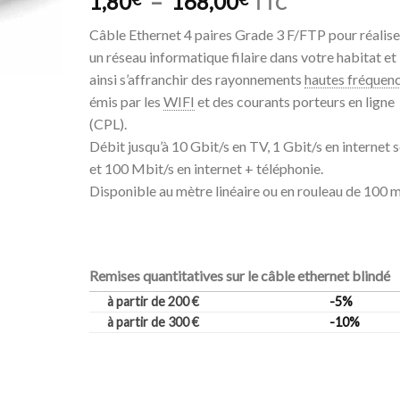
Plage
1,80
–
168,00
TTC
de
Câble Ethernet 4 paires Grade 3 F/FTP pour réalise
prix :
un réseau informatique filaire dans votre habitat et
1,80€
ainsi s’affranchir des rayonnements
hautes fréquen
à
émis par les
WIFI
et des courants porteurs en ligne
168,00€
(CPL).
Débit jusqu’à 10 Gbit/s en TV, 1 Gbit/s en internet s
et 100 Mbit/s en internet + téléphonie.
Disponible au mètre linéaire ou en rouleau de 100 m
Remises quantitatives sur le câble ethernet blindé
à partir de 200 €
-5%
à partir de 300 €
-10%