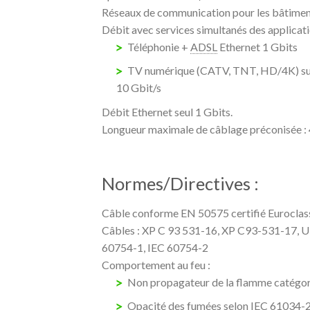
Réseaux de communication pour les bâtiment
Débit avec services simultanés des applicati
Téléphonie +
ADSL
Ethernet 1 Gbits
TV numérique (CATV, TNT, HD/4K) s
10 Gbit/s
Débit Ethernet seul 1 Gbits.
Longueur maximale de câblage préconisée :
Normes/Directives :
Câble conforme EN 50575 certifié Euroclas
Câbles : XP C 93 531-16, XP C93-531-17, 
60754-1, IEC 60754-2
Comportement au feu :
Non propagateur de la flamme catégor
Opacité des fumées selon IEC 61034-2 