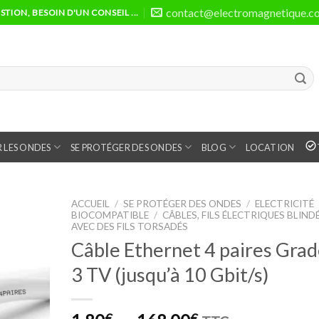
contact@electromagnetique.c
TION, BESOIN D'UN CONSEIL ...
 LES ONDES
SE PROTÉGER DES ONDES
BLOG
LOCATION
ACCUEIL
/
SE PROTÉGER DES ONDES
/
ELECTRICITÉ
BIOCOMPATIBLE
/
CÂBLES, FILS ÉLECTRIQUES BLIND
AVEC DES FILS TORSADÉS
Câble Ethernet 4 paires Gra
3 TV (jusqu’à 10 Gbit/s)
€
€