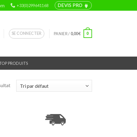
om
DEVIS PRO
+33(0)299641168
power
SE CONNECTER
0
PANIER /
0,00
€
TOP PRODUITS
sultat