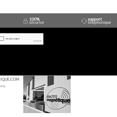
100%
support
sécurisé
téléphonique
IQUE.COM
e la