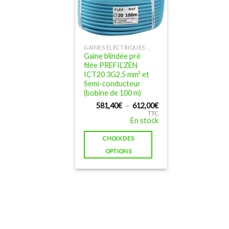
GAÎNES ÉLECTRIQUES BLINDÉES FLEX A RAY ET PREFIL'ZEN
Ce
Gaine blindée pré
produit
filée PREFIL’ZEN
a
ICT20 3G2.5 mm² et
Semi-conducteur
plusieurs
(bobine de 100 m)
variations.
Plage
581,40
€
–
612,00
€
Les
de
TTC
prix :
options
En stock
581,40€
peuvent
à
CHOIX DES
612,00€
être
OPTIONS
choisies
sur
la
page
du
produit