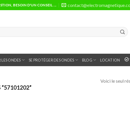
contact@electromagnetique.c
TION, BESOIN D'UN CONSEIL ...
 LES ONDES
SE PROTÉGER DES ONDES
BLOG
LOCATION
Voici le seul ré
 “57101202”