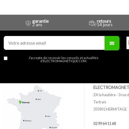
garantie
retours
2 ans
14 jours
J’accepte de recevoir les conseils et actualités
d’ELECTROMAGNETIQUE.COM.
ELECTROMAGNET
ZA la hautière - 3 rue d
Tertrais
35590 L'HERMITAGE
02 99 64 11 68