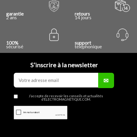
garantie
retours
2 ans
14 jours
100%
support
sécurisé
téléphonique
S’inscrire à la newsletter
J’accepte de recevoir les conseils et actualités
d’ELECTROMAGNETIQUE.COM.