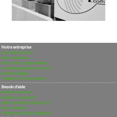
Notre entreprise
Qui sommes nous ?
Notre démarche
Nos services et prestations
Conditions générales de vente
Mentions légales
Politique de confidentialité
Besoin d'aide
Modes de livraison
Moyens de paiement
Aide & questions fréquentes
Nous contacter
Produits anti-ondes efficaces