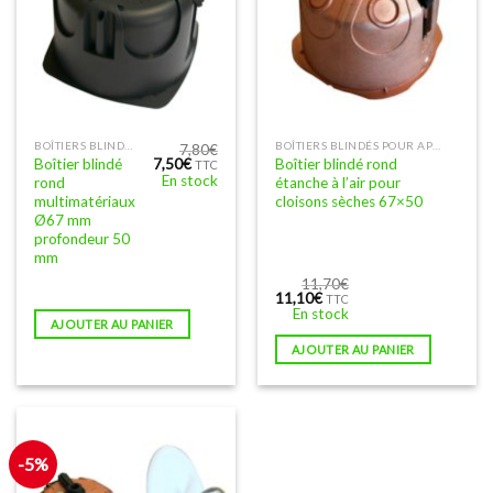
BOÎTIERS BLINDÉS POUR APPAREILLAGES
BOÎTIERS BLINDÉS POUR APPAREILLAGES
7,80
€
Le
Le
Boîtier blindé
Boîtier blindé rond
7,50
€
TTC
prix
prix
En stock
rond
étanche à l’air pour
initial
actuel
multimatériaux
cloisons sèches 67×50
était :
est :
Ø67 mm
7,80€.
7,50€.
profondeur 50
mm
11,70
€
Le
Le
11,10
€
TTC
prix
prix
En stock
initial
actuel
AJOUTER AU PANIER
était :
est :
AJOUTER AU PANIER
11,70€.
11,10€.
-5%