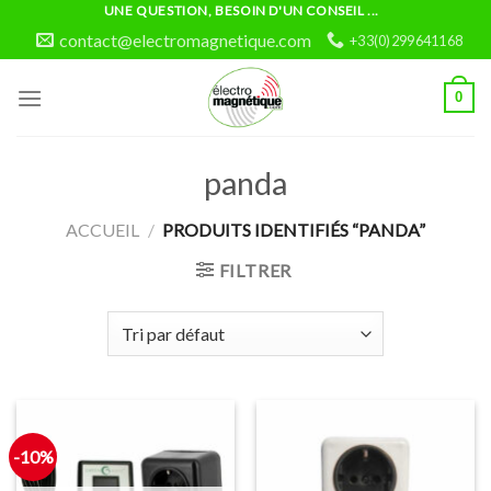
Skip
UNE QUESTION, BESOIN D'UN CONSEIL ...
to
contact@electromagnetique.com
+33(0)299641168
content
0
panda
ACCUEIL
/
PRODUITS IDENTIFIÉS “PANDA”
FILTRER
-10%