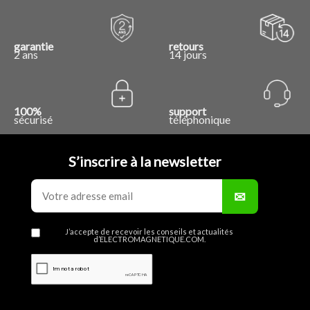
garantie
retours
2 ans
14 jours
100%
support
sécurisé
téléphonique
S’inscrire à la newsletter
J’accepte de recevoir les conseils et actualités
d’ELECTROMAGNETIQUE.COM.