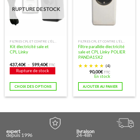
RUPTURE DE STOCK
Ce
FILTRES CPL ET CONTRE L'ÉLECTRICITÉ SALE
FILTRES CPL ET CONTRE L'ÉLECTRICITÉ SALE
Kit électricité sale et
Filtre parallèle électricité
produit
CPL Linky
sale et CPL Linky POLIER
a
PANDA15X2
plusieurs
Plage
437,40
€
–
599,40
€
TTC
(4)
variations.
de
Rupture de stock
90,00
€
prix :
TTC
Les
En stock
437,40€
à
options
599,40€
CHOIX DES OPTIONS
AJOUTER AU PANIER
peuvent
être
choisies
sur
la
page
du
expert
livraison
produit
depuis 1996
24-48h