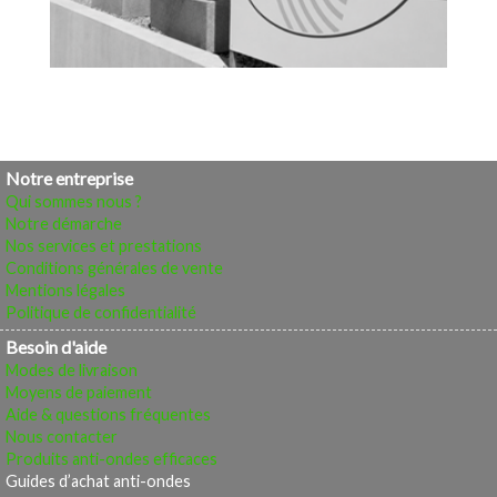
Notre entreprise
Qui sommes nous ?
Notre démarche
Nos services et prestations
Conditions générales de vente
Mentions légales
Politique de confidentialité
Besoin d'aide
Modes de livraison
Moyens de paiement
Aide & questions fréquentes
Nous contacter
Produits anti-ondes efficaces
Guides d’achat anti-ondes