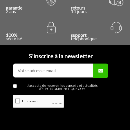
garantie
retours
2 ans
14 jours
100%
support
sécurisé
téléphonique
S’inscrire à la newsletter
J’accepte de recevoir les conseils et actualités
d’ELECTROMAGNETIQUE.COM.