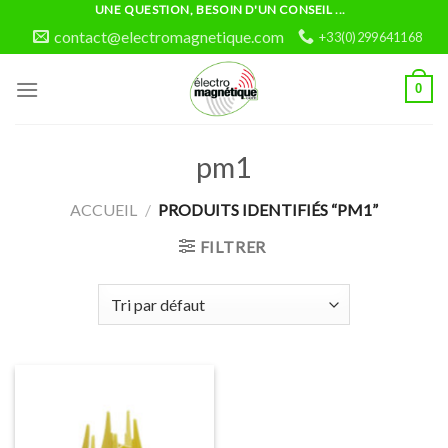
Skip
UNE QUESTION, BESOIN D'UN CONSEIL ...
to
contact@electromagnetique.com
+33(0)299641168
content
0
pm1
ACCUEIL
/
PRODUITS IDENTIFIÉS “PM1”
FILTRER