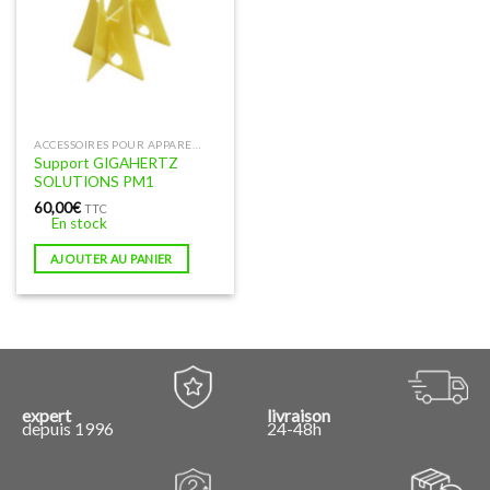
ACCESSOIRES POUR APPAREILS DE MESURE D'ONDES
Support GIGAHERTZ
SOLUTIONS PM1
60,00
€
TTC
En stock
AJOUTER AU PANIER
expert
livraison
depuis 1996
24-48h