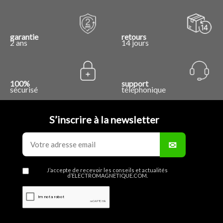
garantie
retours
2 ans
14 jours
100%
support
sécurisé
téléphonique
S’inscrire à la newsletter
J’accepte de recevoir les conseils et actualités
d’ELECTROMAGNETIQUE.COM.