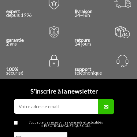
expert
livraison
depuis 1996
24-48h
garantie
retours
2 ans
14 jours
100%
support
sécurisé
téléphonique
S’inscrire à la newsletter
J’accepte de recevoir les conseils et actualités
d’ELECTROMAGNETIQUE.COM.