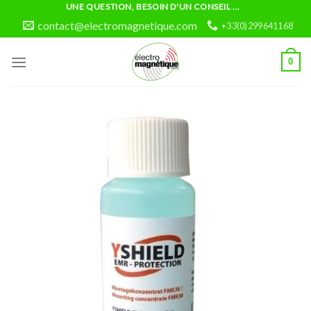
Skip
UNE QUESTION, BESOIN D'UN CONSEIL ...
to
contact@electromagnetique.com
+33(0)299641168
content
0