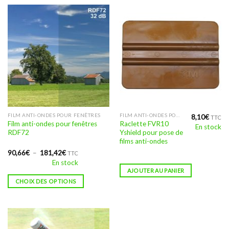
Ce
FILM ANTI-ONDES POUR FENÊTRES
FILM ANTI-ONDES POUR FENÊTRES
8,10
€
TTC
Film anti-ondes pour fenêtres
Raclette FVR10
En stock
produit
RDF72
Yshield pour pose de
a
films anti-ondes
plusieurs
Plage
90,66
€
–
181,42
€
TTC
variations.
de
En stock
prix :
Les
AJOUTER AU PANIER
90,66€
à
options
CHOIX DES OPTIONS
181,42€
peuvent
être
choisies
sur