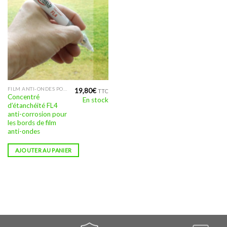
la
page
du
produit
FILM ANTI-ONDES POUR FENÊTRES
19,80
€
TTC
Concentré
En stock
d’étanchéité FL4
anti-corrosion pour
les bords de film
anti-ondes
AJOUTER AU PANIER