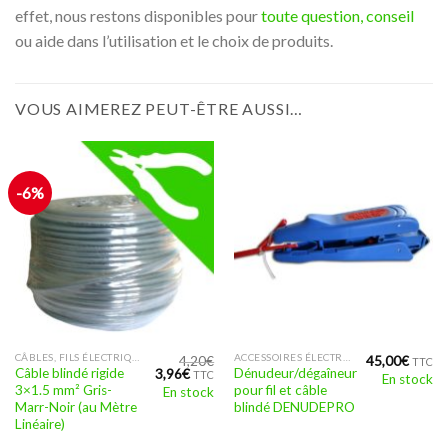
effet, nous restons disponibles pour
toute question, conseil
ou aide dans l’utilisation et le choix de produits.
VOUS AIMEREZ PEUT-ÊTRE AUSSI…
-6%
CÂBLES, FILS ÉLECTRIQUES BLINDÉS AVEC DES FILS TORSADÉS
ACCESSOIRES ÉLECTRICITÉ BIOCOMPATIBLE
4,20
€
45,00
€
TTC
Le
Le
Câble blindé rigide
Dénudeur/dégaîneur
3,96
€
TTC
En stock
prix
prix
3×1.5 mm² Gris-
pour fil et câble
En stock
initial
actuel
Marr-Noir (au Mètre
blindé DENUDEPRO
était :
est :
Linéaire)
4,20€.
3,96€.