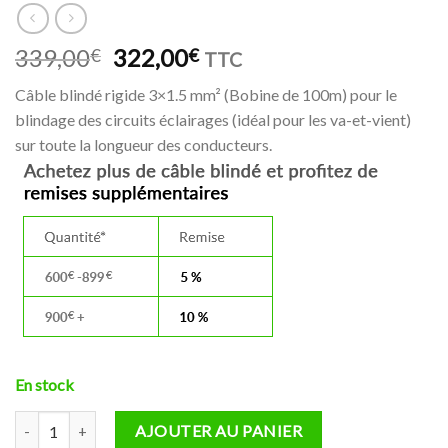
Le
Le
339,00
322,00
€
€
TTC
prix
prix
Câble blindé rigide 3×1.5 mm² (Bobine de 100m) pour le
initial
actuel
blindage des circuits éclairages (idéal pour les va-et-vient)
était :
est :
(1 avis)
sur toute la longueur des conducteurs.
339,00€.
322,00€.
En stock
quantité de Câble blindé rigide 3x1.5 mm² Gris-Marr-Noir (Bobine de
AJOUTER AU PANIER