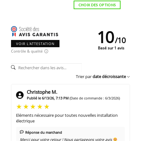
être
114,00€.
108,30€.
CHOIX DES OPTIONS
choisies
sur
la
page
10
du
/
10
produit
VOIR L'ATTESTATION
Basé sur 1 avis
Contrôle & qualité
Trier par
date décroissante
Christophe M.
Publié le 6/13/26, 7:13 PM
(Date de commande : 6/3/2026)
Eléments nécessaire pour toutes nouvelles installation
électrique
Réponse du marchand
Merci pour votre retour ! Nous partageons votre avis