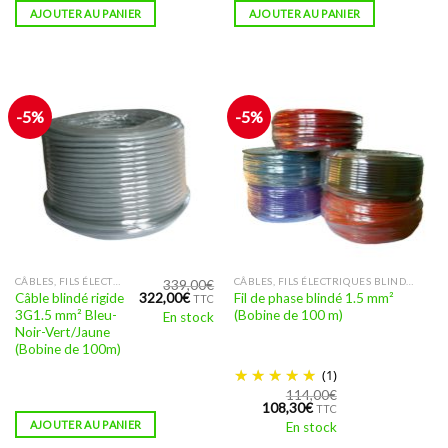
AJOUTER AU PANIER
AJOUTER AU PANIER
-5%
-5%
Ce
CÂBLES, FILS ÉLECTRIQUES BLINDÉS AVEC DES FILS TORSADÉS
CÂBLES, FILS ÉLECTRIQUES BLINDÉS AVEC DES FILS TORSADÉS
339,00
€
Le
Le
Câble blindé rigide
Fil de phase blindé 1.5 mm²
322,00
€
TTC
produit
prix
prix
3G1.5 mm² Bleu-
(Bobine de 100 m)
En stock
initial
actuel
a
Noir-Vert/Jaune
était :
est :
plusieurs
(Bobine de 100m)
339,00€.
322,00€.
variations.
(1)
Les
114,00
€
Le
Le
108,30
€
options
TTC
prix
prix
AJOUTER AU PANIER
En stock
peuvent
initial
actuel
était :
est :