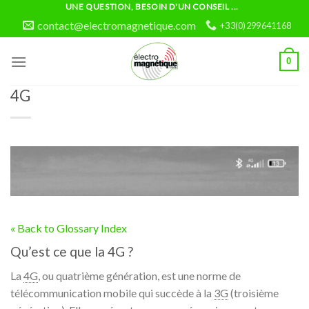
Skip
UNE QUESTION, BESOIN D'UN CONSEIL ...
to
contact@electromagnetique.com
+33(0)299641168
content
0
4G
« Back to Glossary Index
Qu’est ce que la 4G ?
La
4G
, ou quatrième génération, est une norme de
télécommunication mobile qui succède à la
3G
(troisième