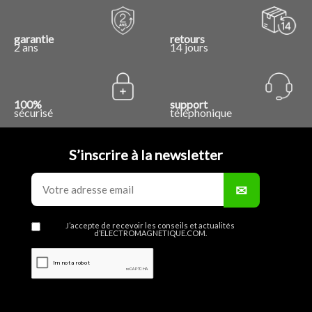
garantie
retours
2 ans
14 jours
100%
support
sécurisé
téléphonique
S’inscrire à la newsletter
J’accepte de recevoir les conseils et actualités
d’ELECTROMAGNETIQUE.COM.