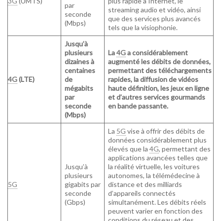
3G
(UMTS)
plus rapide à Internet, le
par
streaming audio et vidéo, ainsi
seconde
que des services plus avancés
(Mbps)
tels que la visiophonie.
Jusqu’à
plusieurs
La
4G
a considérablement
dizaines à
augmenté les débits de données,
centaines
permettant des téléchargements
4G
(LTE)
de
rapides, la diffusion de vidéos
mégabits
haute définition, les jeux en ligne
par
et d’autres services gourmands
seconde
en bande passante.
(Mbps)
La
5G
vise à offrir des débits de
données considérablement plus
élevés que la
4G
, permettant des
applications avancées telles que
Jusqu’à
la réalité virtuelle, les voitures
plusieurs
autonomes, la télémédecine à
5G
gigabits par
distance et des milliards
seconde
d’appareils connectés
(Gbps)
simultanément. Les débits réels
peuvent varier en fonction des
conditions du réseau et des