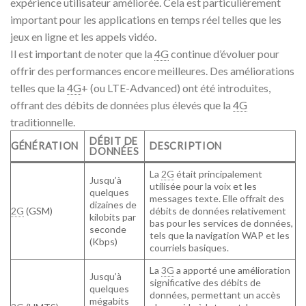
expérience utilisateur améliorée. Cela est particulièrement
important pour les applications en temps réel telles que les
jeux en ligne et les appels vidéo.
Il est important de noter que la
4G
continue d’évoluer pour
offrir des performances encore meilleures. Des améliorations
telles que la
4G
+ (ou LTE-Advanced) ont été introduites,
offrant des débits de données plus élevés que la
4G
traditionnelle.
DÉBIT DE
GÉNÉRATION
DESCRIPTION
DONNÉES
La
2G
était principalement
Jusqu’à
utilisée pour la voix et les
quelques
messages texte. Elle offrait des
dizaines de
2G
(GSM)
débits de données relativement
kilobits par
bas pour les services de données,
seconde
tels que la navigation WAP et les
(Kbps)
courriels basiques.
La
3G
a apporté une amélioration
Jusqu’à
significative des débits de
quelques
données, permettant un accès
mégabits