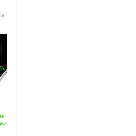
de
es
mise