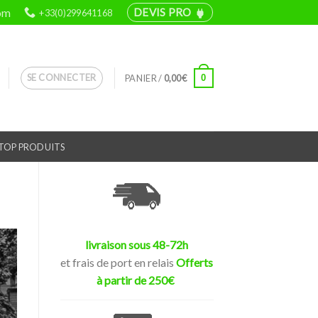
om
DEVIS PRO
+33(0)299641168
power
SE CONNECTER
0
PANIER /
0,00
€
TOP PRODUITS
livraison sous 48-72h
et frais de port en relais
Offerts
à partir de 250€