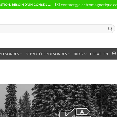
contact@electromagnetique.c
TION, BESOIN D'UN CONSEIL ...
 LES ONDES
SE PROTÉGER DES ONDES
BLOG
LOCATION