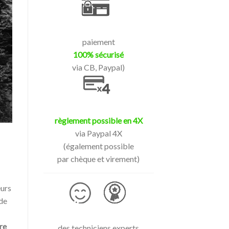
paiement
100% sécurisé
via CB, Paypal)
règlement possible en 4X
via Paypal 4X
(également possible
par chèque et virement)
eurs
 de
re
des techniciens experts