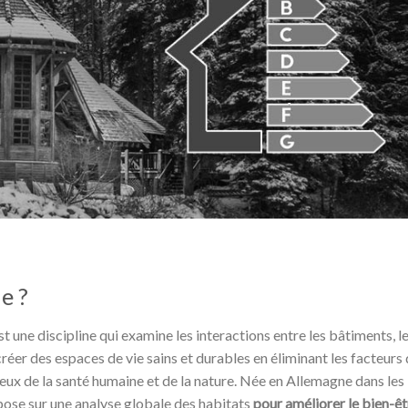
e ?
est une discipline qui examine les interactions entre les bâtiments, l
créer des espaces de vie sains et durables en éliminant les facteurs
ueux de la santé humaine et de la nature. Née en Allemagne dans les
pose sur une analyse globale des habitats
pour améliorer le bien-êt