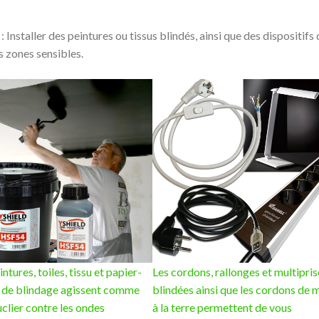
: Installer des peintures ou tissus blindés, ainsi que des dispositifs 
s zones sensibles.
ntures, toiles, tissu et papier-
Les cordons, rallonges et multipris
 de blindage agissent comme
blindées ainsi que les cordons de 
clier contre les ondes
à la terre permettent de vous