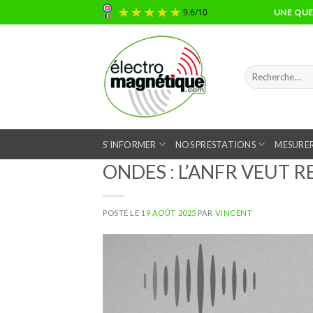
Skip
UNE QUES
9.6
/
10
to
content
Recherche
pour :
S’INFORMER
NOS PRESTATIONS
MESURER
ONDES : L’ANFR VEUT RE
POSTÉ LE
19 AOÛT 2025
PAR
VINCENT