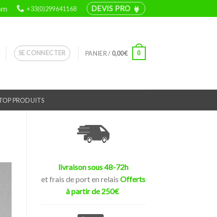
om
DEVIS PRO
+33(0)299641168
power
SE CONNECTER
0
PANIER /
0,00
€
TOP PRODUITS
livraison sous 48-72h
et frais de port en relais
Offerts
à partir de 250€