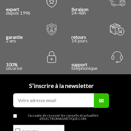
expert
livraison
depuis 1996
24-48h
garantie
retours
2 ans
14 jours
100%
support
sécurisé
téléphonique
S’inscrire à la newsletter
J’accepte de recevoir les conseils et actualités
d’ELECTROMAGNETIQUE.COM.