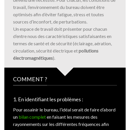
travail, l’environnement du bureau doivent être
optimisés afin d’éviter fatigue, stress et toutes
sources d’inconfort, de perturbations.
Un espace de travail doit présenter pour chacun
d’entre nous des caractéristiques satisfaisantes en
termes de santé et de sécurité (éclairage, aération,
circulation, sécurité électrique et
pollutions
électromagnétiques
).
COMMENT ?
1. En identifiant les problèmes :
Pour assainir le bureau, l’idéal serait de faire d’abord
un
bilan complet
en faisant les mesures des
rayonnements sur les différentes fréquences afin