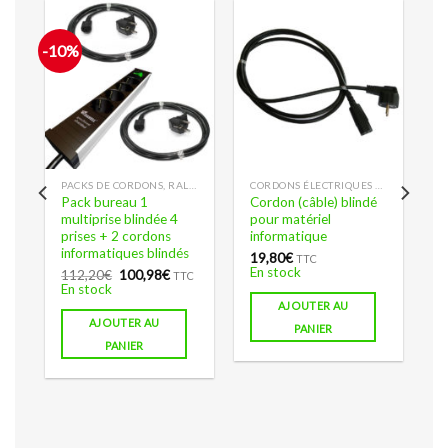
-10%
ANTI-ONDES
PACKS DE CORDONS, RALLONGES ET MULTIPRISES BLINDÉES EN PROMOTION
CORDONS ÉLECTRIQUES BLINDÉS
Pack bureau 1
Cordon (câble) blindé
multiprise blindée 4
pour matériel
prises + 2 cordons
informatique
informatiques blindés
19,80
€
TTC
En stock
Le
Le
112,20
€
100,98
€
TTC
prix
prix
En stock
initial
actuel
AJOUTER AU
était :
est :
AJOUTER AU
112,20€.
100,98€.
PANIER
PANIER