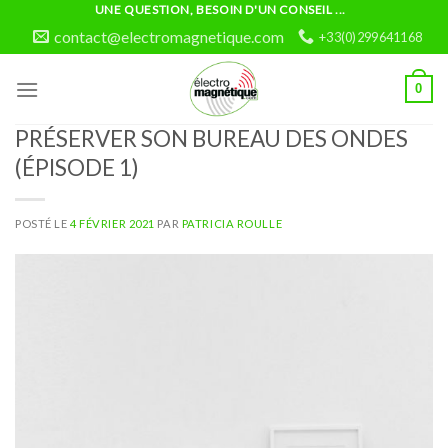
Skip
UNE QUESTION, BESOIN D'UN CONSEIL ...
to
contact@electromagnetique.com
+33(0)299641168
content
0
PRÉSERVER SON BUREAU DES ONDES
(ÉPISODE 1)
POSTÉ LE
4 FÉVRIER 2021
PAR
PATRICIA ROULLE