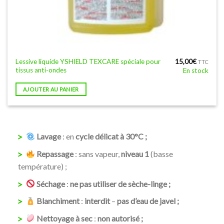
Lessive liquide YSHIELD TEXCARE spéciale pour
15,00
€
TTC
tissus anti-ondes
En stock
AJOUTER AU PANIER
Lavage
: en
cycle délicat à 30°C ;
Repassage
: sans vapeur,
niveau 1
(basse
température) ;
Séchage
:
ne pas utiliser de sèche-linge ;
Blanchiment
:
interdit
–
pas d’eau de javel ;
Nettoyage à sec
:
non autorisé ;