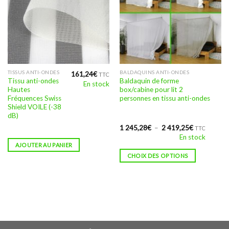
Ce
TISSUS ANTI-ONDES
BALDAQUINS ANTI-ONDES
161,24
€
TTC
Tissu anti-ondes
Baldaquin de forme
En stock
produit
Hautes
box/cabine pour lit 2
a
Fréquences Swiss
personnes en tissu anti-ondes
plusieurs
Shield VOILE (-38
dB)
variations.
Les
Plage
1 245,28
€
–
2 419,25
€
TTC
de
En stock
options
prix :
AJOUTER AU PANIER
1
peuvent
245,28€
CHOIX DES OPTIONS
être
à
2
choisies
419,25€
sur
la
page
du
produit