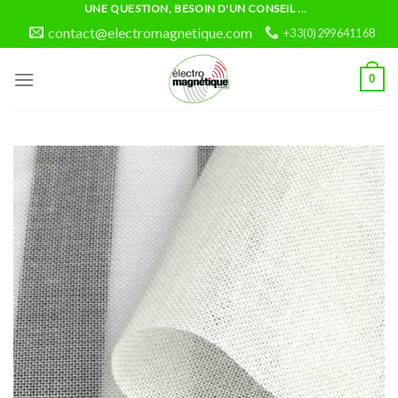
Skip
UNE QUESTION, BESOIN D'UN CONSEIL ...
to
contact@electromagnetique.com
+33(0)299641168
content
0