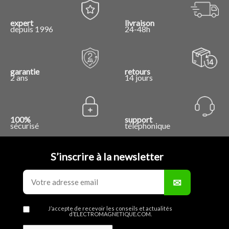
expert
livraison
depuis 1996
24-48h
garantie
retours
2 ans
14 jours
100%
support
sécurisé
téléphonique
S’inscrire à la newsletter
J’accepte de recevoir les conseils et actualités
d’ELECTROMAGNETIQUE.COM.