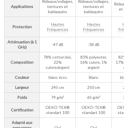
Rideaux/voilages,
Rideaux/voilages,
Rideaux
Applications
tentures et
tentures et
et t
baldaquins
baldaquins
Hautes
Hautes
Ha
Protection
Fréquences
Fréquences
Fréq
Atténuation (à 1
-47 dB
-38 dB
-4
GHz)
78% cotton bio,
83% polyester,
82% 
Composition
22%
16% cuivre, 1%
17% cu
cuivre/argent
argent
ar
Couleur
blanc écru
Blanc
blan
Largeur
245 cm
250 cm
25
Poids
79 g/m²
65 g/m²
70
OEKO-TEX®
OEKO-TEX®
OEKO
Certification
standart 100
standart 100
stand
Adapté aux
personnes
Oui
Oui