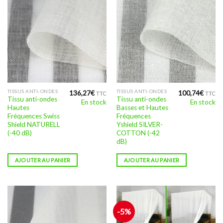
TISSUS ANTI-ONDES
TISSUS ANTI-ONDES
136,27
€
100,74
€
TTC
TTC
Tissu anti-ondes
Tissu anti-ondes
En stock
En stock
Hautes
Basses et Hautes
Fréquences Swiss
Fréquences
Shield NATURELL
Yshield SILVER-
(-40 dB)
COTTON (-42
dB)
AJOUTER AU PANIER
AJOUTER AU PANIER
-5%