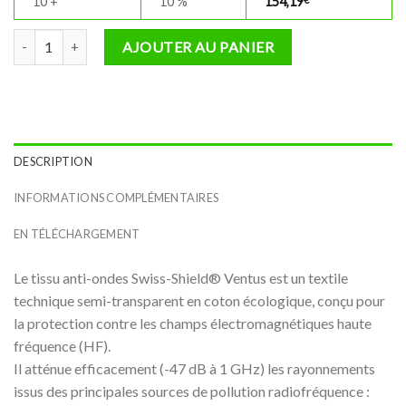
10 +
10 %
154,19
quantité de Tissu anti-ondes Hautes Fréquences Swiss Shield VENT
AJOUTER AU PANIER
DESCRIPTION
INFORMATIONS COMPLÉMENTAIRES
EN TÉLÉCHARGEMENT
Le tissu anti-ondes Swiss-Shield® Ventus est un textile
technique semi-transparent en coton écologique, conçu pour
la protection contre les champs électromagnétiques haute
fréquence (HF).
Il atténue efficacement (-47 dB à 1 GHz) les rayonnements
issus des principales sources de pollution radiofréquence :