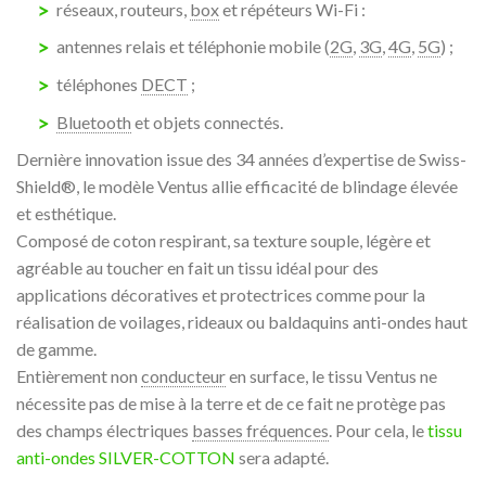
réseaux, routeurs,
box
et répéteurs Wi-Fi :
antennes relais et téléphonie mobile (
2G
,
3G
,
4G
,
5G
) ;
téléphones
DECT
;
Bluetooth
et objets connectés.
Dernière innovation issue des 34 années d’expertise de Swiss-
Shield®, le modèle Ventus allie efficacité de blindage élevée
et esthétique.
Composé de coton respirant, sa texture souple, légère et
agréable au toucher en fait un tissu idéal pour des
applications décoratives et protectrices comme pour la
réalisation de voilages, rideaux ou baldaquins anti-ondes haut
de gamme.
Entièrement non
conducteur
en surface, le tissu Ventus ne
nécessite pas de mise à la terre et de ce fait ne protège pas
des champs électriques
basses fréquences
. Pour cela, le
tissu
anti-ondes SILVER-COTTON
sera adapté.