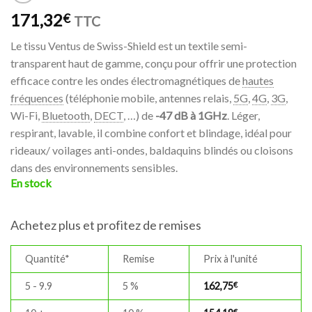
171,32
€
TTC
Le tissu Ventus de Swiss-Shield est un textile semi-
transparent haut de gamme, conçu pour offrir une protection
efficace contre les ondes électromagnétiques de
hautes
fréquences
(téléphonie mobile, antennes relais,
5G
,
4G
,
3G
,
Wi-Fi,
Bluetooth
,
DECT
, …) de
-47 dB à 1GHz
. Léger,
respirant, lavable, il combine confort et blindage, idéal pour
rideaux/ voilages anti-ondes, baldaquins blindés ou cloisons
dans des environnements sensibles.
En stock
Achetez plus et profitez de remises
Quantité*
Remise
Prix à l'unité
5 - 9.9
5 %
162,75
€
€