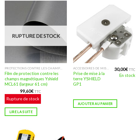
RUPTURE DE STOCK
PROTECTIONS CONTRE LES CHAMPS MAGNÉTIQUES
ACCESSOIRES DE MISE À LA TERRE POUR ÉCRAN ANTI-ONDES : PIQUET, PLAQUE, CORDON, PRISE
30,00
€
TTC
Film de protection contre les
Prise de mise à la
En stock
champs magnétiques Yshield
terre YSHIELD
MCL61 (largeur 61 cm)
GP1
99,60
€
TTC
Rupture de stock
AJOUTER AU PANIER
LIRE LA SUITE