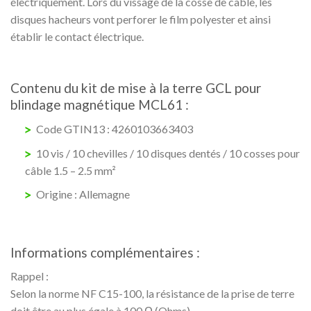
électriquement. Lors du vissage de la cosse de câble, les
disques hacheurs vont perforer le film polyester et ainsi
établir le contact électrique.
Contenu du kit de mise à la terre GCL pour
blindage magnétique MCL61 :
Code GTIN13 :
4260103663403
10 vis / 10 chevilles / 10 disques dentés / 10 cosses pour
câble 1.5 – 2.5 mm²
Origine : Allemagne
Informations complémentaires :
Rappel :
Selon la norme NF C15-100, la résistance de la prise de terre
doit être au plus égale à 100 Ω (Ohms).