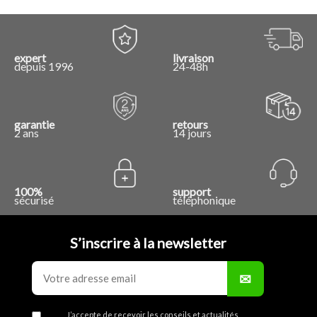
expert
livraison
depuis 1996
24-48h
garantie
retours
2 ans
14 jours
100%
support
sécurisé
téléphonique
S’inscrire à la newsletter
J’accepte de recevoir les conseils et actualités